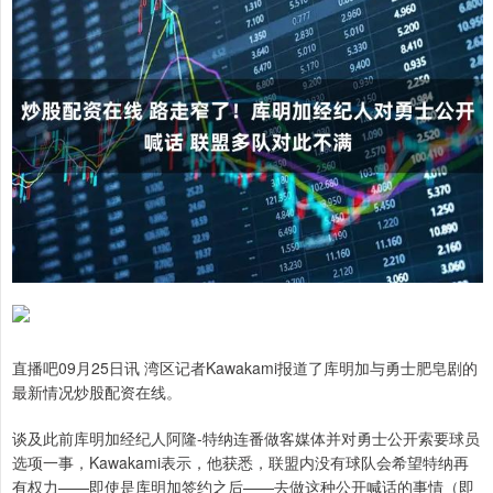
直播吧09月25日讯 湾区记者Kawakami报道了库明加与勇士肥皂剧的
最新情况炒股配资在线。
谈及此前库明加经纪人阿隆-特纳连番做客媒体并对勇士公开索要球员
选项一事，Kawakami表示，他获悉，联盟内没有球队会希望特纳再
有权力——即使是库明加签约之后——去做这种公开喊话的事情（即